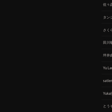
佐々
タン
さく
田川
坪井
Yu La
satie
Yuka
とう