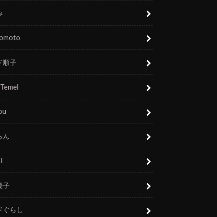
み
nomoto
ド順子
 Temel
ou
らん
I
慶子
ドぐらし