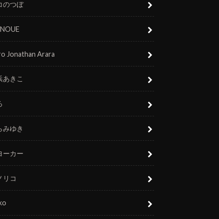
コのつぼ
 INOUE
o Jonathan Arara
浜あきこ
ろ
らみゆき
ヨーカー
ノリコ
ko