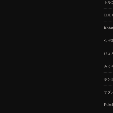
トル
ELIE
Kotar
久里
ひょ
みう
ホン
オダ
Puke