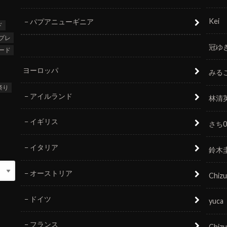
Kei
パプアニューギニア
ド
プレ
冠ゆ
ード
ヨーロッパ
みる
祭り
アイルランド
林清
イギリス
さち0
イタリア
鈴木
オーストリア
Chizu
ドイツ
yuca
フランス
Chizu