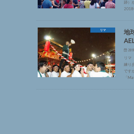
跡）
201
地
リマ
AE
2019
リマ
練り
です
「Mat