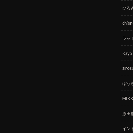
ひろ
chie
ラッ
Kayo
ziros
ぼう
MIKK
原田
イン