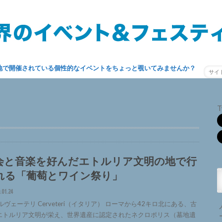
地で開催されている個性的なイベントをちょっと覗いてみませんか？
T
会と音楽を好んだエトルリア文明の地で行
れる「葡萄とワイン祭り」
.01.24
ヴェーテリ Cerveteri（イタリア） ローマから42キロ北にある、古
エトルリア文明が栄え、世界遺産に認定されたネクロポリス（墓地遺