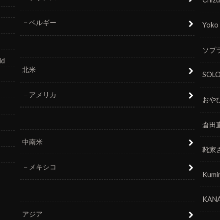
ベルギー
Yoko
ソプラ
ld
北米
SOL
アメリカ
おや
倉田
中南米
靴家
メキシコ
Kumi
KANA
アジア