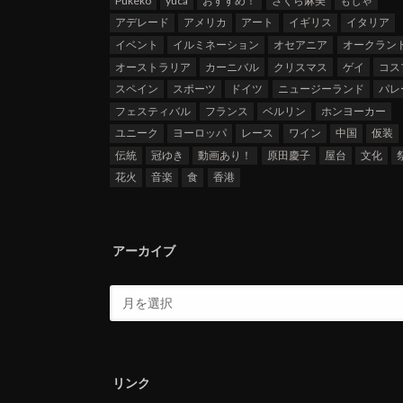
Pukeko
yuca
おすすめ！
さくら麻美
もじゃ
アデレード
アメリカ
アート
イギリス
イタリア
イベント
イルミネーション
オセアニア
オークラン
オーストラリア
カーニバル
クリスマス
ゲイ
コス
スペイン
スポーツ
ドイツ
ニュージーランド
パレ
フェスティバル
フランス
ベルリン
ホンヨーカー
ユニーク
ヨーロッパ
レース
ワイン
中国
仮装
伝統
冠ゆき
動画あり！
原田慶子
屋台
文化
花火
音楽
食
香港
アーカイブ
リンク