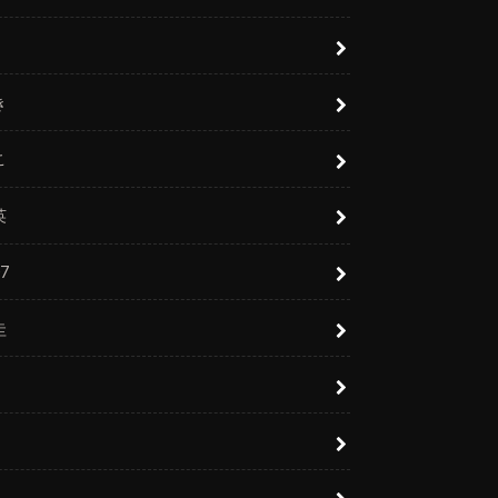
き
こ
英
7
圭