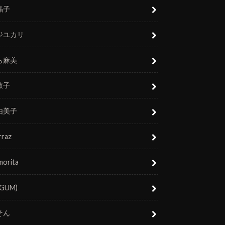
晶子
ジユカリ
ら麻美
敬子
由美子
rraz
morita
(GUM)
そん