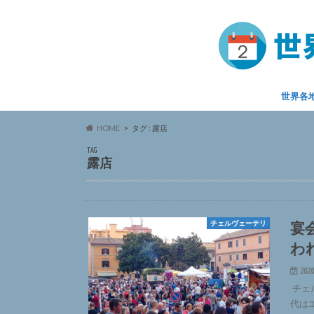
世界各
HOME
タグ : 露店
TAG
露店
宴
チェルヴェーテリ
わ
2020
チェル
代は