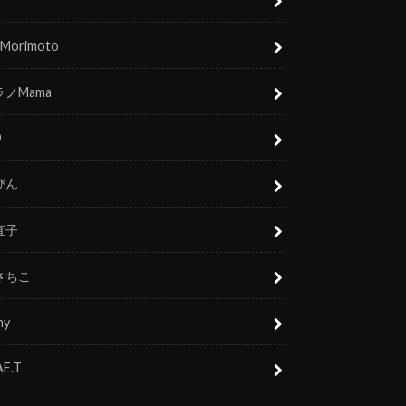
 Morimoto
ノMama
O
びん
直子
さちこ
ny
E.T