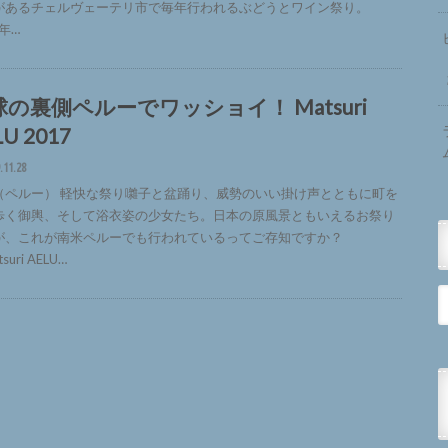
があるチェルヴェーテリ市で毎年行われるぶどうとワイン祭り。
8年…
球の裏側ペルーでワッショイ！ Matsuri
LU 2017
.11.28
（ペルー） 軽快な祭り囃子と盆踊り、威勢のいい掛け声とともに町を
歩く御輿、そして浴衣姿の少女たち。日本の原風景ともいえるお祭り
が、これが南米ペルーでも行われているってご存知ですか？
suri AELU…