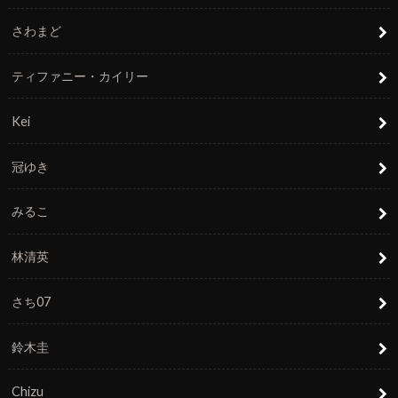
さわまど
ティファニー・カイリー
Kei
冠ゆき
みるこ
林清英
さち07
鈴木圭
Chizu