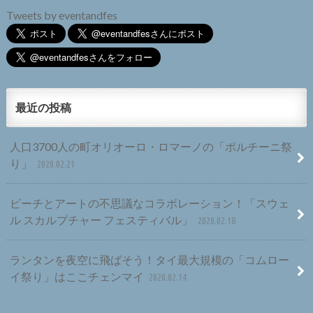
Tweets by eventandfes
最近の投稿
人口3700人の町オリオーロ・ロマーノの「ポルチーニ祭
り」
2020.02.21
ビーチとアートの不思議なコラボレーション！「スウェ
ル スカルプチャー フェスティバル」
2020.02.18
ランタンを夜空に飛ばそう！タイ最大規模の「コムロー
イ祭り」はここチェンマイ
2020.02.14