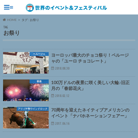
≡
HOME
タグ : お祭り
TAG
お祭り
ペルージャ
ヨーロッパ最大のチョコ祭り！ペルージ
ャの「ユーロ チョコレート」
2018.08.30
香港
100万ドルの夜景に咲く美しい大輪♪旧正
月の「春節花火」
2018.02.12
アリゾナ州ウインドロック
70周年を迎えたネイティブアメリカンの
イベント「ナバホネーションフェアー」
2017.06.16