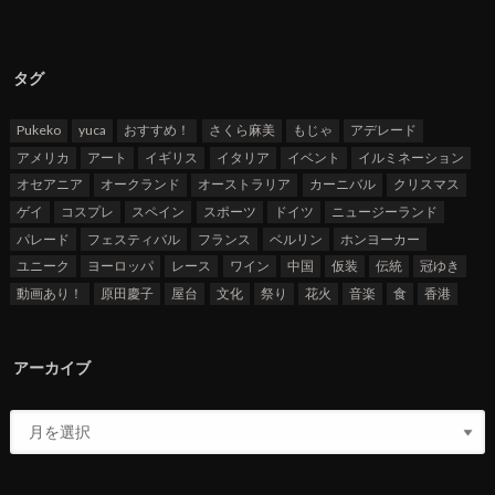
タグ
Pukeko
yuca
おすすめ！
さくら麻美
もじゃ
アデレード
アメリカ
アート
イギリス
イタリア
イベント
イルミネーション
オセアニア
オークランド
オーストラリア
カーニバル
クリスマス
ゲイ
コスプレ
スペイン
スポーツ
ドイツ
ニュージーランド
パレード
フェスティバル
フランス
ベルリン
ホンヨーカー
ユニーク
ヨーロッパ
レース
ワイン
中国
仮装
伝統
冠ゆき
動画あり！
原田慶子
屋台
文化
祭り
花火
音楽
食
香港
アーカイブ