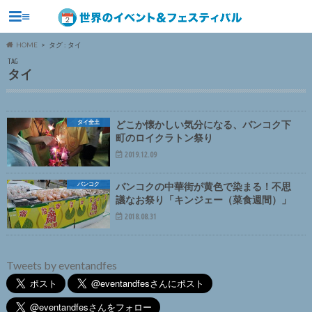
≡
HOME
タグ : タイ
TAG
タイ
タイ全土
どこか懐かしい気分になる、バンコク下
町のロイクラトン祭り
2019.12.09
バンコク
バンコクの中華街が黄色で染まる！不思
議なお祭り「キンジェー（菜食週間）」
2018.08.31
Tweets by eventandfes