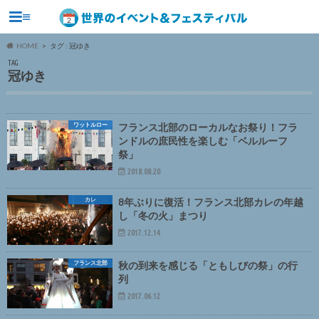
≡
HOME
タグ : 冠ゆき
TAG
冠ゆき
ワットルロー
フランス北部のローカルなお祭り！フラ
ンドルの庶民性を楽しむ「ベルルーフ
祭」
2018.08.20
カレ
8年ぶりに復活！フランス北部カレの年越
し「冬の火」まつり
2017.12.14
フランス北部
秋の到来を感じる「ともしびの祭」の行
列
2017.06.12