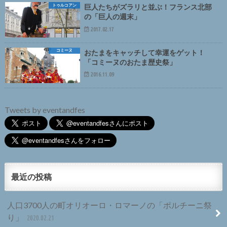
トゥルコアン
巨人たちがズラリと並ぶ！フランス北部
の「巨人の週末」
2017.02.17
コミーヌ
おたまをキャッチして幸運をゲット！
「コミーヌのおたま歴史祭」
2016.11.09
Tweets by eventandfes
最近の投稿
人口3700人の町オリオーロ・ロマーノの「ポルチーニ祭
り」
2020.02.21