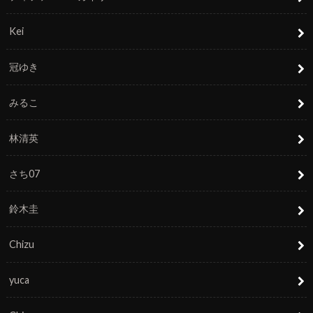
Kei
冠ゆき
みるこ
林清英
さち07
鈴木圭
Chizu
yuca