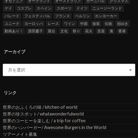
オセアニア
オークランド
オーストラリア
カーニバル
クリスマス
ゲイ
コスプレ
スペイン
スポーツ
ドイツ
ニュージーランド
パレード
フェスティバル
フランス
ベルリン
ホンヨーカー
ユニーク
ヨーロッパ
レース
ワイン
中国
仮装
伝統
冠ゆき
動画あり！
原田慶子
屋台
文化
祭り
花火
音楽
食
香港
アーカイブ
リンク
世界のおふくろの味 / kitchen of world
世界の珍スポット/ whatawonderfulworld
世界のコーヒーを楽しむ / a trip for coffee
世界のハンバーガー/ Awesome Burgers in the World
ツアーメイト募集