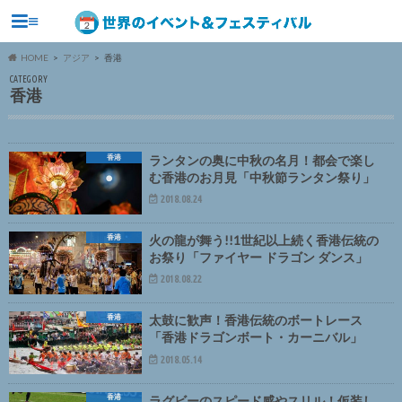
≡
HOME
アジア
香港
CATEGORY
香港
香港
ランタンの奥に中秋の名月！都会で楽し
む香港のお月見「中秋節ランタン祭り」
2018.08.24
香港
火の龍が舞う!!1世紀以上続く香港伝統の
お祭り「ファイヤー ドラゴン ダンス」
2018.08.22
香港
太鼓に歓声！香港伝統のボートレース
「香港ドラゴンボート・カーニバル」
2018.05.14
香港
ラグビーのスピード感やスリル！仮装し