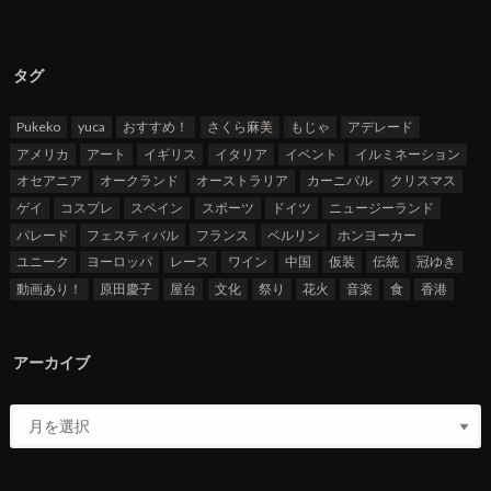
タグ
Pukeko
yuca
おすすめ！
さくら麻美
もじゃ
アデレード
アメリカ
アート
イギリス
イタリア
イベント
イルミネーション
オセアニア
オークランド
オーストラリア
カーニバル
クリスマス
ゲイ
コスプレ
スペイン
スポーツ
ドイツ
ニュージーランド
パレード
フェスティバル
フランス
ベルリン
ホンヨーカー
ユニーク
ヨーロッパ
レース
ワイン
中国
仮装
伝統
冠ゆき
動画あり！
原田慶子
屋台
文化
祭り
花火
音楽
食
香港
アーカイブ