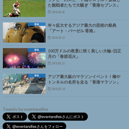
た観戦者たちで大騒ぎ「香港セブンス」
2018.04.02
香港
年々拡大するアジア最大の芸術の祭典
「アート・バーゼル 香港」
2018.03.12
香港
100万ドルの夜景に咲く美しい大輪♪旧正
月の「春節花火」
2018.02.12
香港
アジア最大級のマラソンイベント！橋や
トンネルの名所を走る「香港マラソン」
2018.02.10
Tweets by eventandfes