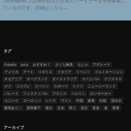
TabimapInc.では海外在住の日本人パートナーを常時募集し
ているのです。詳細はこちら→
タグ
Pukeko
yuca
おすすめ！
さくら麻美
もじゃ
アデレード
アメリカ
アート
イギリス
イタリア
イベント
イルミネーション
オセアニア
オークランド
オーストラリア
カーニバル
クリスマス
ゲイ
コスプレ
スペイン
スポーツ
ドイツ
ニュージーランド
パレード
フェスティバル
フランス
ベルリン
ホンヨーカー
ユニーク
ヨーロッパ
レース
ワイン
中国
仮装
伝統
冠ゆき
動画あり！
原田慶子
屋台
文化
祭り
花火
音楽
食
香港
アーカイブ