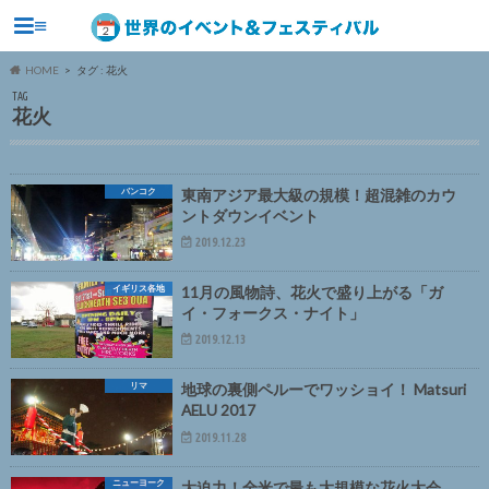
≡
HOME
タグ : 花火
TAG
花火
バンコク
東南アジア最大級の規模！超混雑のカウ
ントダウンイベント
2019.12.23
イギリス各地
11月の風物詩、花火で盛り上がる「ガ
イ・フォークス・ナイト」
2019.12.13
リマ
地球の裏側ペルーでワッショイ！ Matsuri
AELU 2017
2019.11.28
ニューヨーク
大迫力！全米で最も大規模な花火大会