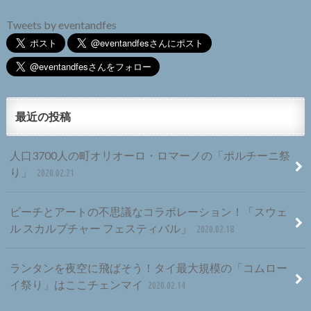
Tweets by eventandfes
最近の投稿
人口3700人の町オリオーロ・ロマーノの「ポルチーニ祭
り」
2020.02.21
ビーチとアートの不思議なコラボレーション！「スウェ
ル スカルプチャー フェスティバル」
2020.02.18
ランタンを夜空に飛ばそう！タイ最大規模の「コムロー
イ祭り」はここチェンマイ
2020.02.14