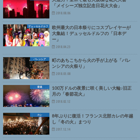
「メイシーズ独立記念日花火大会」
2018.08.06
デュッセルドルフ
欧州最大の日本祭りにコスプレイヤーが
大集結！デュッセルドルフの「日本デ
ー」
2018.04.23
バレンシア
町のあちこちから火の手が上がる「バレ
ンシアの火祭り」
2018.03.08
香港
100万ドルの夜景に咲く美しい大輪♪旧正
月の「春節花火」
2018.02.12
カレ
8年ぶりに復活！フランス北部カレの年越
し「冬の火」まつり
2017.12.14